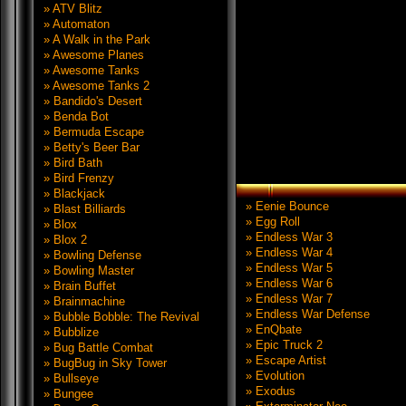
» ATV Blitz
» Automaton
» A Walk in the Park
» Awesome Planes
» Awesome Tanks
» Awesome Tanks 2
» Bandido's Desert
» Benda Bot
» Bermuda Escape
» Betty's Beer Bar
» Bird Bath
» Bird Frenzy
» Blackjack
» Eenie Bounce
» Blast Billiards
» Egg Roll
» Blox
» Endless War 3
» Blox 2
» Endless War 4
» Bowling Defense
» Endless War 5
» Bowling Master
» Endless War 6
» Brain Buffet
» Endless War 7
» Brainmachine
» Endless War Defense
» Bubble Bobble: The Revival
» EnQbate
» Bubblize
» Epic Truck 2
» Bug Battle Combat
» Escape Artist
» BugBug in Sky Tower
» Evolution
» Bullseye
» Exodus
» Bungee