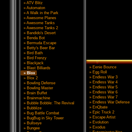
» ATV Blitz
» Automaton
» A Walk in the Park
» Awesome Planes
» Awesome Tanks
» Awesome Tanks 2
» Bandido's Desert
» Benda Bot
» Bermuda Escape
» Betty's Beer Bar
» Bird Bath
» Bird Frenzy
» Blackjack
» Eenie Bounce
» Blast Billiards
» Egg Roll
» Blox
» Endless War 3
» Blox 2
» Endless War 4
» Bowling Defense
» Endless War 5
» Bowling Master
» Endless War 6
» Brain Buffet
» Endless War 7
» Brainmachine
» Endless War Defense
» Bubble Bobble: The Revival
» EnQbate
» Bubblize
» Epic Truck 2
» Bug Battle Combat
» Escape Artist
» BugBug in Sky Tower
» Evolution
» Bullseye
» Exodus
» Bungee