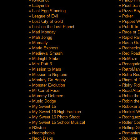
» Kwikshot
» Pinup Pin
» Labyrinth
» Pixel Sa
» Last Egg Standing
» Pizza Bo
» League of Evil
» Poker
» Lost City of Gold
» Puppet W
» Lost on the Lost Planet
» Putt It In
» Mad Monday
» Race or D
» Mah Jongg
» Rapid Ra
» Mamafly
» Rasta Gr
» Mario Express
» Rednecks
» Medieval Smash
» Red Road
» Midnight Strike
» ReMaze
» Mini Putt 3
» Renegade
» Mission to Mars
» RetroMan
» Mission to Neptune
» Retro Re
» Monkey Go Happy
» Rings of
» Monster Evolution
» Risky Rid
» Mr Carrot Face
» Road Att
» Mummy Defence
» Robin the
» Music Dodge
» Robin the
I
» My Sweet 16
» Roboxer 
» My Sweet 16 High Fashion
» Rocket W
» My Sweet 16 Photo Shoot
» Rodrigue
» My Sweet 16 School Musical
» Roller Co
» N3wton
» Rolling G
» Necrophobia
» Romaniu
» Neon Disks
» Roulette