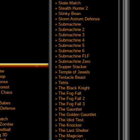
» State Match
» Stealth Hunter 2
» Stinky Bean
» Storm Astrum Defense
» Submachine
» Submachine 2
» Submachine 3
» Submachine 4
» Submachine 5
» Submachine 6
» Submachine FLF
» Submachine Zero
» Supper Stacker
ter
» Temple of Jewels
hop
» Tentacle Beast
ense
» Tetris
orest
» The Black Knight
n Chaos
» The Fog Fall
» The Fog Fall 2
 Babes
» The Fog Fall 3
 Defense
» The Gauntlet
» The Golden Gauntlet
atch
» The Idiot Test
Zombie
» The Knocker
otball
» The Last Shelter
g 3D
» The Magician