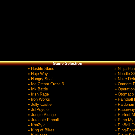
Game Selection
» Hostile Skies
» Ninja Hun
» Huje Way
» Noodle S
» Hungry Snail
» Nuke Def
» Ice Cream Craze 3
» Omnom F
» Ink Battle
» Operatio
» Irish Rage
» Otomaco
» Iron Works
» Paintball
» Jelly Castle
» Paldorian
» JetPsycle
» Paperway
» Jungle Plunge
» Perfect M
» Jurassic Pinball
» Pimp My 
» KhaZyle
» PinBall Fo
» King of Bikes
» Ping-Pon