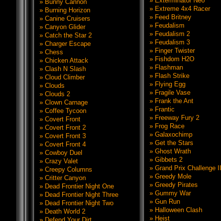
» Exterminator Neo
» Bunny Cannon
» Extreme 4x4 Racer
» Burning Horizon
» Feed Britney
» Canine Cruisers
» Feudalism
» Canyon Glider
» Feudalism 2
» Catch the Star 2
» Feudalism 3
» Charger Escape
» Finger Twister
» Chess
» Fishdom H2O
» Chicken Attack
» Flashman
» Clash N Slash
» Flash Strike
» Cloud Climber
» Flying Egg
» Clouds
» Fragile Vase
» Clouds 2
» Frank the Ant
» Clown Carnage
» Frantic
» Coffee Tycoon
» Freeway Fury 2
» Covert Front
» Frog Race
» Covert Front 2
» Galaxochimp
» Covert Front 3
» Get the Stars
» Covert Front 4
» Ghost Wrath
» Cowboy Duel
» Gibbets 2
» Crazy Valet
» Grand Prix Challenge I
» Creepy Columns
» Greedy Mole
» Critter Canyon
» Greedy Pirates
» Dead Frontier Night One
» Gummy War
» Dead Frontier Night Three
» Gun Run
» Dead Frontier Night Two
» Halloween Clash
» Death World 2
» Heist
» Defend Your Dirt