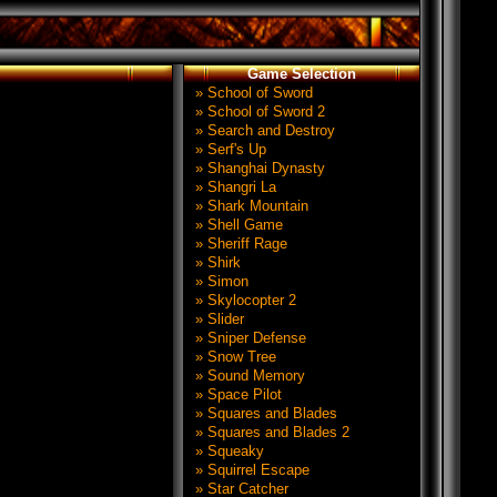
Game Selection
» School of Sword
» School of Sword 2
» Search and Destroy
» Serf's Up
» Shanghai Dynasty
» Shangri La
» Shark Mountain
» Shell Game
» Sheriff Rage
» Shirk
» Simon
» Skylocopter 2
» Slider
» Sniper Defense
» Snow Tree
» Sound Memory
» Space Pilot
» Squares and Blades
» Squares and Blades 2
» Squeaky
» Squirrel Escape
» Star Catcher