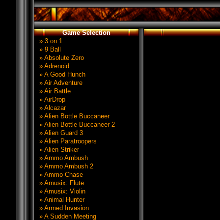
Game Selection
» 3 on 1
» 9 Ball
» Absolute Zero
» Adrenoid
» A Good Hunch
» Air Adventure
» Air Battle
» AirDrop
» Alcazar
» Alien Bottle Buccaneer
» Alien Bottle Buccaneer 2
» Alien Guard 3
» Alien Paratroopers
» Alien Striker
» Ammo Ambush
» Ammo Ambush 2
» Ammo Chase
» Amusix: Flute
» Amusix: Violin
» Animal Hunter
» Armed Invasion
» A Sudden Meeting