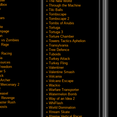
ball
» The New World
ndbox
» Through the Machine
y
» Tiki Balls
» Tombscape
ars
» Tombscape 2
» Tombs of Anubis
ie
» Tortuga
mpage
» Tortuga 3
an
» Torture Chamber
 vs Zombies
» Towers Tactics Aphelion
 Rage
» Transylvania
» Tree Defence
 Racing
» Tuboids
ia
» Turkey Attack
sources
» Turkey Fling
 Freedom
» Valentiner
er 5
» Valentine Smash
ack
» Volcania
 Archer
» Volcano Escape
 Mercenary 2
» Wackio
2
» Warfare Transporter
easel
» Watermelon Bomb
z Revenge
» Way of an Idea 2
aster Rush
» WhiFlash
hosts
» World Domination
s
» Xtream Skate
» Xtreme Vertical Racer