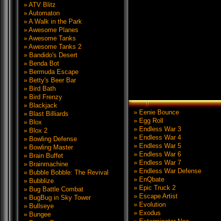
» ATV Blitz
» Automaton
» A Walk in the Park
» Awesome Planes
» Awesome Tanks
» Awesome Tanks 2
» Bandido's Desert
» Benda Bot
» Bermuda Escape
» Betty's Beer Bar
» Bird Bath
» Bird Frenzy
» Blackjack
» Eenie Bounce
» Blast Billiards
» Egg Roll
» Blox
» Endless War 3
» Blox 2
» Endless War 4
» Bowling Defense
» Endless War 5
» Bowling Master
» Endless War 6
» Brain Buffet
» Endless War 7
» Brainmachine
» Endless War Defense
» Bubble Bobble: The Revival
» EnQbate
» Bubblize
» Epic Truck 2
» Bug Battle Combat
» Escape Artist
» BugBug in Sky Tower
» Evolution
» Bullseye
» Exodus
» Bungee