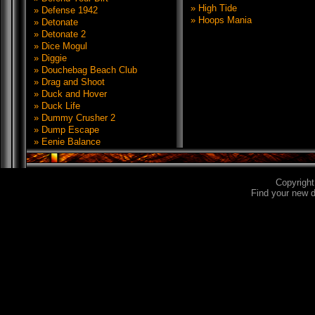
» High Tide
» Defense 1942
» Hoops Mania
» Detonate
» Detonate 2
» Dice Mogul
» Diggie
» Douchebag Beach Club
» Drag and Shoot
» Duck and Hover
» Duck Life
» Dummy Crusher 2
» Dump Escape
» Eenie Balance
Copyrigh
Find your new 