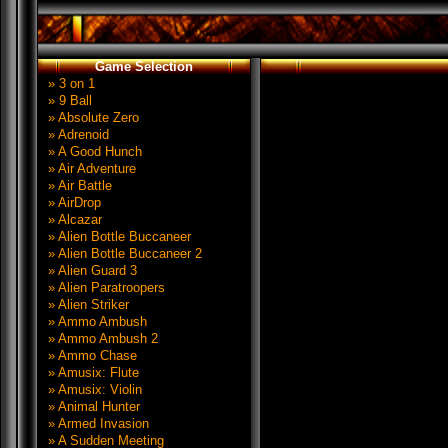
Game Selection
» 3 on 1
» 9 Ball
» Absolute Zero
» Adrenoid
» A Good Hunch
» Air Adventure
» Air Battle
» AirDrop
» Alcazar
» Alien Bottle Buccaneer
» Alien Bottle Buccaneer 2
» Alien Guard 3
» Alien Paratroopers
» Alien Striker
» Ammo Ambush
» Ammo Ambush 2
» Ammo Chase
» Amusix: Flute
» Amusix: Violin
» Animal Hunter
» Armed Invasion
» A Sudden Meeting