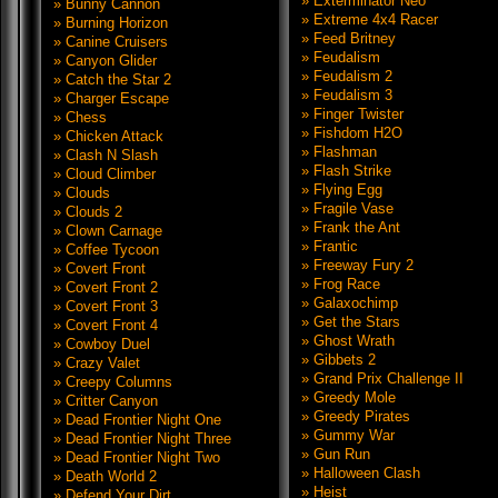
» Exterminator Neo
» Bunny Cannon
» Extreme 4x4 Racer
» Burning Horizon
» Feed Britney
» Canine Cruisers
» Feudalism
» Canyon Glider
» Feudalism 2
» Catch the Star 2
» Feudalism 3
» Charger Escape
» Finger Twister
» Chess
» Fishdom H2O
» Chicken Attack
» Flashman
» Clash N Slash
» Flash Strike
» Cloud Climber
» Flying Egg
» Clouds
» Fragile Vase
» Clouds 2
» Frank the Ant
» Clown Carnage
» Frantic
» Coffee Tycoon
» Freeway Fury 2
» Covert Front
» Frog Race
» Covert Front 2
» Galaxochimp
» Covert Front 3
» Get the Stars
» Covert Front 4
» Ghost Wrath
» Cowboy Duel
» Gibbets 2
» Crazy Valet
» Grand Prix Challenge II
» Creepy Columns
» Greedy Mole
» Critter Canyon
» Greedy Pirates
» Dead Frontier Night One
» Gummy War
» Dead Frontier Night Three
» Gun Run
» Dead Frontier Night Two
» Halloween Clash
» Death World 2
» Heist
» Defend Your Dirt