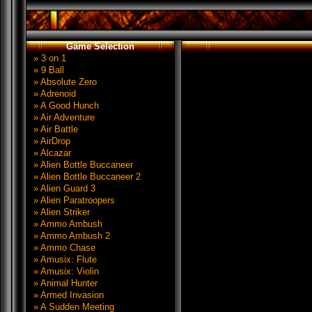
Game Selection
» 3 on 1
» 9 Ball
» Absolute Zero
» Adrenoid
» A Good Hunch
» Air Adventure
» Air Battle
» AirDrop
» Alcazar
» Alien Bottle Buccaneer
» Alien Bottle Buccaneer 2
» Alien Guard 3
» Alien Paratroopers
» Alien Striker
» Ammo Ambush
» Ammo Ambush 2
» Ammo Chase
» Amusix: Flute
» Amusix: Violin
» Animal Hunter
» Armed Invasion
» A Sudden Meeting