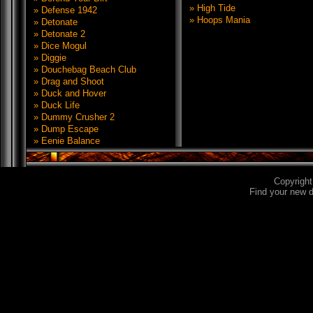
» High Tide
» Defense 1942
» Hoops Mania
» Detonate
» Detonate 2
» Dice Mogul
» Diggie
» Douchebag Beach Club
» Drag and Shoot
» Duck and Hover
» Duck Life
» Dummy Crusher 2
» Dump Escape
» Eenie Balance
Copyrigh
Find your new 