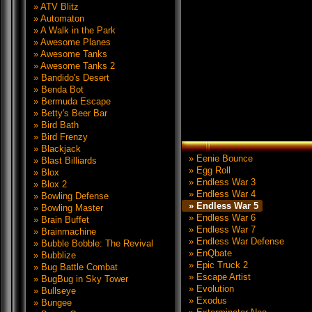
» ATV Blitz
» Automaton
» A Walk in the Park
» Awesome Planes
» Awesome Tanks
» Awesome Tanks 2
» Bandido's Desert
» Benda Bot
» Bermuda Escape
» Betty's Beer Bar
» Bird Bath
» Bird Frenzy
» Blackjack
» Eenie Bounce
» Blast Billiards
» Egg Roll
» Blox
» Endless War 3
» Blox 2
» Endless War 4
» Bowling Defense
» Endless War 5
» Bowling Master
» Endless War 6
» Brain Buffet
» Endless War 7
» Brainmachine
» Endless War Defense
» Bubble Bobble: The Revival
» EnQbate
» Bubblize
» Epic Truck 2
» Bug Battle Combat
» Escape Artist
» BugBug in Sky Tower
» Evolution
» Bullseye
» Exodus
» Bungee