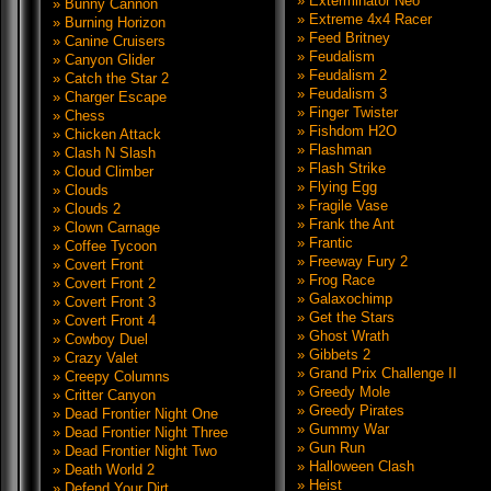
» Exterminator Neo
» Bunny Cannon
» Extreme 4x4 Racer
» Burning Horizon
» Feed Britney
» Canine Cruisers
» Feudalism
» Canyon Glider
» Feudalism 2
» Catch the Star 2
» Feudalism 3
» Charger Escape
» Finger Twister
» Chess
» Fishdom H2O
» Chicken Attack
» Flashman
» Clash N Slash
» Flash Strike
» Cloud Climber
» Flying Egg
» Clouds
» Fragile Vase
» Clouds 2
» Frank the Ant
» Clown Carnage
» Frantic
» Coffee Tycoon
» Freeway Fury 2
» Covert Front
» Frog Race
» Covert Front 2
» Galaxochimp
» Covert Front 3
» Get the Stars
» Covert Front 4
» Ghost Wrath
» Cowboy Duel
» Gibbets 2
» Crazy Valet
» Grand Prix Challenge II
» Creepy Columns
» Greedy Mole
» Critter Canyon
» Greedy Pirates
» Dead Frontier Night One
» Gummy War
» Dead Frontier Night Three
» Gun Run
» Dead Frontier Night Two
» Halloween Clash
» Death World 2
» Heist
» Defend Your Dirt