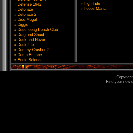
» High Tide
» Defense 1942
» Hoops Mania
» Detonate
» Detonate 2
» Dice Mogul
» Diggie
» Douchebag Beach Club
» Drag and Shoot
» Duck and Hover
» Duck Life
» Dummy Crusher 2
» Dump Escape
» Eenie Balance
Copyrigh
Find your new 