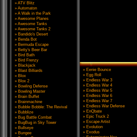
» ATV Blitz
» Automaton
» A Walk in the Park
» Awesome Planes
» Awesome Tanks
» Awesome Tanks 2
» Bandido's Desert
» Benda Bot
» Bermuda Escape
» Betty's Beer Bar
» Bird Bath
» Bird Frenzy
» Blackjack
» Eenie Bounce
» Blast Billiards
» Egg Roll
» Blox
» Endless War 3
» Blox 2
» Endless War 4
» Bowling Defense
» Endless War 5
» Bowling Master
» Endless War 6
» Brain Buffet
» Endless War 7
» Brainmachine
» Endless War Defense
» Bubble Bobble: The Revival
» EnQbate
» Bubblize
» Epic Truck 2
» Bug Battle Combat
» Escape Artist
» BugBug in Sky Tower
» Evolution
» Bullseye
» Exodus
» Bungee