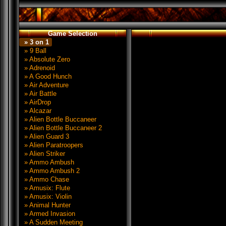
Game Selection
» 3 on 1
» 9 Ball
» Absolute Zero
» Adrenoid
» A Good Hunch
» Air Adventure
» Air Battle
» AirDrop
» Alcazar
» Alien Bottle Buccaneer
» Alien Bottle Buccaneer 2
» Alien Guard 3
» Alien Paratroopers
» Alien Striker
» Ammo Ambush
» Ammo Ambush 2
» Ammo Chase
» Amusix: Flute
» Amusix: Violin
» Animal Hunter
» Armed Invasion
» A Sudden Meeting