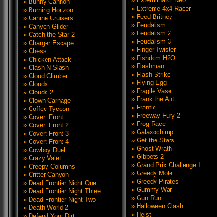
» Exterminator Neo
» Bunny Cannon
» Extreme 4x4 Racer
» Burning Horizon
» Feed Britney
» Canine Cruisers
» Feudalism
» Canyon Glider
» Feudalism 2
» Catch the Star 2
» Feudalism 3
» Charger Escape
» Finger Twister
» Chess
» Fishdom H2O
» Chicken Attack
» Flashman
» Clash N Slash
» Flash Strike
» Cloud Climber
» Flying Egg
» Clouds
» Fragile Vase
» Clouds 2
» Frank the Ant
» Clown Carnage
» Frantic
» Coffee Tycoon
» Freeway Fury 2
» Covert Front
» Frog Race
» Covert Front 2
» Galaxochimp
» Covert Front 3
» Get the Stars
» Covert Front 4
» Ghost Wrath
» Cowboy Duel
» Gibbets 2
» Crazy Valet
» Grand Prix Challenge II
» Creepy Columns
» Greedy Mole
» Critter Canyon
» Greedy Pirates
» Dead Frontier Night One
» Gummy War
» Dead Frontier Night Three
» Gun Run
» Dead Frontier Night Two
» Halloween Clash
» Death World 2
» Heist
» Defend Your Dirt